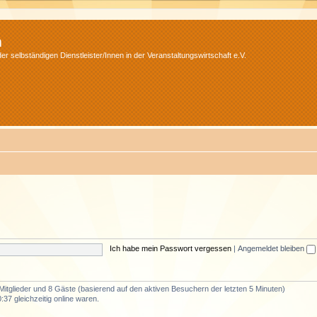
m
r selbständigen Dienstleister/Innen in der Veranstaltungswirtschaft e.V.
Ich habe mein Passwort vergessen
|
Angemeldet bleiben
 Mitglieder und 8 Gäste (basierend auf den aktiven Besuchern der letzten 5 Minuten)
37 gleichzeitig online waren.