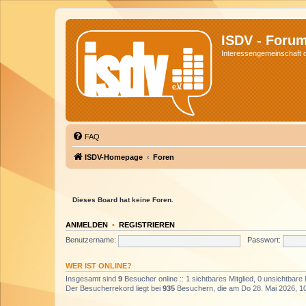
ISDV - Foru
Interessengemeinschaft de
FAQ
ISDV-Homepage
Foren
Dieses Board hat keine Foren.
ANMELDEN
•
REGISTRIEREN
Benutzername:
Passwort:
WER IST ONLINE?
Insgesamt sind
9
Besucher online :: 1 sichtbares Mitglied, 0 unsichtbare
Der Besucherrekord liegt bei
935
Besuchern, die am Do 28. Mai 2026, 10: