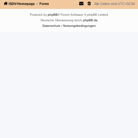
ISDV-Homepage
Foren
Alle Zeiten sind
UTC+02:00
Powered by
phpBB
® Forum Software © phpBB Limited
Deutsche Übersetzung durch
phpBB.de
Datenschutz
|
Nutzungsbedingungen