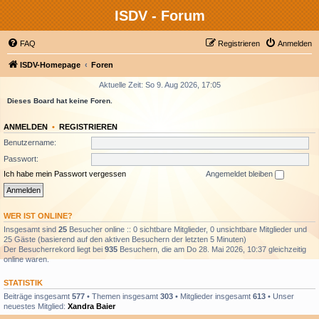
ISDV - Forum
FAQ
Registrieren
Anmelden
ISDV-Homepage
Foren
Aktuelle Zeit: So 9. Aug 2026, 17:05
Dieses Board hat keine Foren.
ANMELDEN
•
REGISTRIEREN
Benutzername:
Passwort:
Ich habe mein Passwort vergessen
Angemeldet bleiben
WER IST ONLINE?
Insgesamt sind
25
Besucher online :: 0 sichtbare Mitglieder, 0 unsichtbare Mitglieder und
25 Gäste (basierend auf den aktiven Besuchern der letzten 5 Minuten)
Der Besucherrekord liegt bei
935
Besuchern, die am Do 28. Mai 2026, 10:37 gleichzeitig
online waren.
STATISTIK
Beiträge insgesamt
577
• Themen insgesamt
303
• Mitglieder insgesamt
613
• Unser
neuestes Mitglied:
Xandra Baier