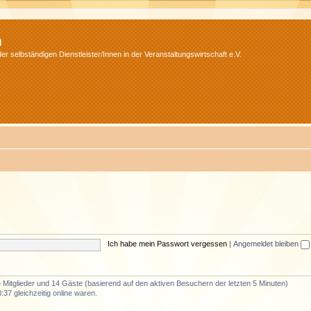
m
r selbständigen Dienstleister/Innen in der Veranstaltungswirtschaft e.V.
Ich habe mein Passwort vergessen
|
Angemeldet bleiben
re Mitglieder und 14 Gäste (basierend auf den aktiven Besuchern der letzten 5 Minuten)
37 gleichzeitig online waren.