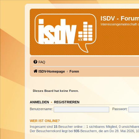
ISDV - Foru
Interessengemeinschaft de
FAQ
ISDV-Homepage
Foren
Dieses Board hat keine Foren.
ANMELDEN
•
REGISTRIEREN
Benutzername:
Passwort:
WER IST ONLINE?
Insgesamt sind
15
Besucher online :: 1 sichtbares Mitglied, 0 unsichtba
Der Besucherrekord liegt bei
935
Besuchern, die am Do 28. Mai 2026, 10: