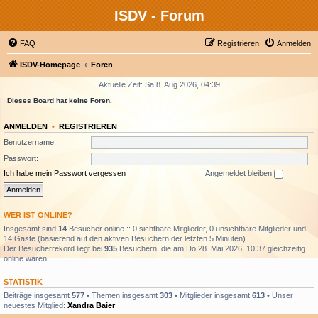
ISDV - Forum
FAQ
Registrieren
Anmelden
ISDV-Homepage
Foren
Aktuelle Zeit: Sa 8. Aug 2026, 04:39
Dieses Board hat keine Foren.
ANMELDEN
•
REGISTRIEREN
Benutzername:
Passwort:
Ich habe mein Passwort vergessen
Angemeldet bleiben
WER IST ONLINE?
Insgesamt sind
14
Besucher online :: 0 sichtbare Mitglieder, 0 unsichtbare Mitglieder und
14 Gäste (basierend auf den aktiven Besuchern der letzten 5 Minuten)
Der Besucherrekord liegt bei
935
Besuchern, die am Do 28. Mai 2026, 10:37 gleichzeitig
online waren.
STATISTIK
Beiträge insgesamt
577
• Themen insgesamt
303
• Mitglieder insgesamt
613
• Unser
neuestes Mitglied:
Xandra Baier