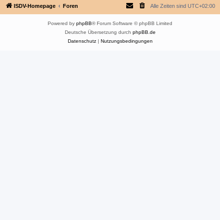
ISDV-Homepage
Foren
Alle Zeiten sind
UTC+02:00
Powered by
phpBB
® Forum Software © phpBB Limited
Deutsche Übersetzung durch
phpBB.de
Datenschutz
|
Nutzungsbedingungen