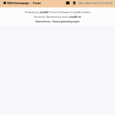
ISDV-Homepage
Foren
Alle Zeiten sind
UTC+02:00
Powered by
phpBB
® Forum Software © phpBB Limited
Deutsche Übersetzung durch
phpBB.de
Datenschutz
|
Nutzungsbedingungen