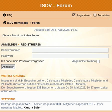
ISDV - Forum
FAQ
Registrieren
Anmelden
ISDV-Homepage
Foren
Aktuelle Zeit: Do 6. Aug 2026, 14:21
Dieses Board hat keine Foren.
ANMELDEN
•
REGISTRIEREN
Benutzername:
Passwort:
Ich habe mein Passwort vergessen
Angemeldet bleiben
WER IST ONLINE?
Insgesamt sind
24
Besucher online :: 0 sichtbare Mitglieder, 0 unsichtbare Mitglieder und
24 Gäste (basierend auf den aktiven Besuchern der letzten 5 Minuten)
Der Besucherrekord liegt bei
935
Besuchern, die am Do 28. Mai 2026, 10:37 gleichzeitig
online waren.
STATISTIK
Beiträge insgesamt
577
• Themen insgesamt
303
• Mitglieder insgesamt
613
• Unser
neuestes Mitglied:
Xandra Baier