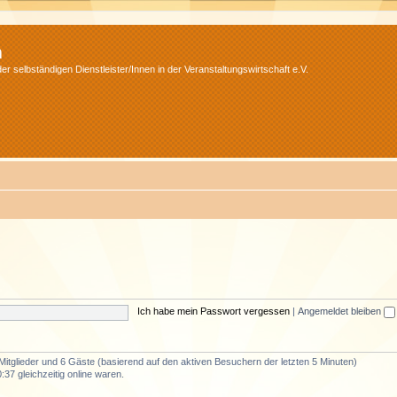
m
r selbständigen Dienstleister/Innen in der Veranstaltungswirtschaft e.V.
Ich habe mein Passwort vergessen
|
Angemeldet bleiben
 Mitglieder und 6 Gäste (basierend auf den aktiven Besuchern der letzten 5 Minuten)
37 gleichzeitig online waren.