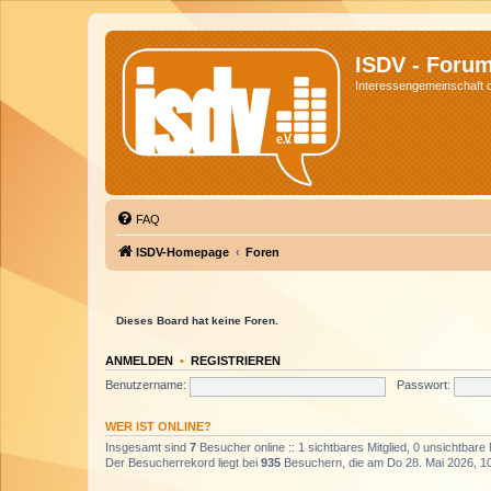
ISDV - Foru
Interessengemeinschaft de
FAQ
ISDV-Homepage
Foren
Dieses Board hat keine Foren.
ANMELDEN
•
REGISTRIEREN
Benutzername:
Passwort:
WER IST ONLINE?
Insgesamt sind
7
Besucher online :: 1 sichtbares Mitglied, 0 unsichtbare
Der Besucherrekord liegt bei
935
Besuchern, die am Do 28. Mai 2026, 10: