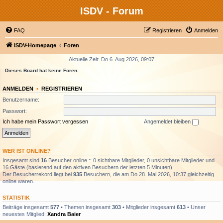
ISDV - Forum
FAQ
Registrieren
Anmelden
ISDV-Homepage
Foren
Aktuelle Zeit: Do 6. Aug 2026, 09:07
Dieses Board hat keine Foren.
ANMELDEN
•
REGISTRIEREN
Benutzername:
Passwort:
Ich habe mein Passwort vergessen
Angemeldet bleiben
WER IST ONLINE?
Insgesamt sind
16
Besucher online :: 0 sichtbare Mitglieder, 0 unsichtbare Mitglieder und
16 Gäste (basierend auf den aktiven Besuchern der letzten 5 Minuten)
Der Besucherrekord liegt bei
935
Besuchern, die am Do 28. Mai 2026, 10:37 gleichzeitig
online waren.
STATISTIK
Beiträge insgesamt
577
• Themen insgesamt
303
• Mitglieder insgesamt
613
• Unser
neuestes Mitglied:
Xandra Baier