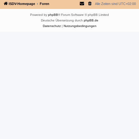
ISDV-Homepage
Foren
Alle Zeiten sind
UTC+02:00
Powered by
phpBB
® Forum Software © phpBB Limited
Deutsche Übersetzung durch
phpBB.de
Datenschutz
|
Nutzungsbedingungen