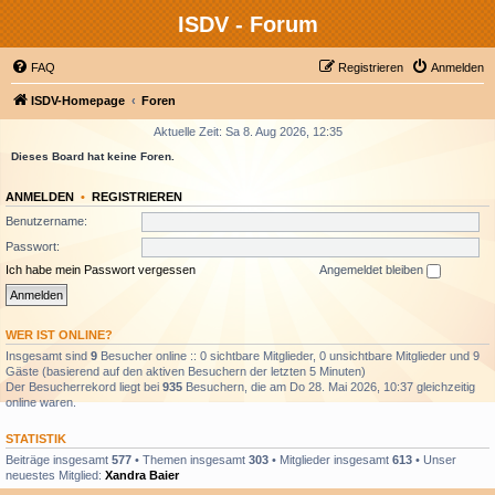
ISDV - Forum
FAQ
Registrieren
Anmelden
ISDV-Homepage
Foren
Aktuelle Zeit: Sa 8. Aug 2026, 12:35
Dieses Board hat keine Foren.
ANMELDEN
•
REGISTRIEREN
Benutzername:
Passwort:
Ich habe mein Passwort vergessen
Angemeldet bleiben
WER IST ONLINE?
Insgesamt sind
9
Besucher online :: 0 sichtbare Mitglieder, 0 unsichtbare Mitglieder und 9
Gäste (basierend auf den aktiven Besuchern der letzten 5 Minuten)
Der Besucherrekord liegt bei
935
Besuchern, die am Do 28. Mai 2026, 10:37 gleichzeitig
online waren.
STATISTIK
Beiträge insgesamt
577
• Themen insgesamt
303
• Mitglieder insgesamt
613
• Unser
neuestes Mitglied:
Xandra Baier