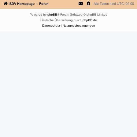
ISDV-Homepage
Foren
Alle Zeiten sind
UTC+02:00
Powered by
phpBB
® Forum Software © phpBB Limited
Deutsche Übersetzung durch
phpBB.de
Datenschutz
|
Nutzungsbedingungen