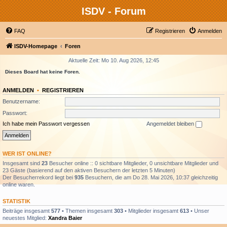
ISDV - Forum
FAQ
Registrieren
Anmelden
ISDV-Homepage
Foren
Aktuelle Zeit: Mo 10. Aug 2026, 12:45
Dieses Board hat keine Foren.
ANMELDEN
•
REGISTRIEREN
Benutzername:
Passwort:
Ich habe mein Passwort vergessen
Angemeldet bleiben
WER IST ONLINE?
Insgesamt sind
23
Besucher online :: 0 sichtbare Mitglieder, 0 unsichtbare Mitglieder und
23 Gäste (basierend auf den aktiven Besuchern der letzten 5 Minuten)
Der Besucherrekord liegt bei
935
Besuchern, die am Do 28. Mai 2026, 10:37 gleichzeitig
online waren.
STATISTIK
Beiträge insgesamt
577
• Themen insgesamt
303
• Mitglieder insgesamt
613
• Unser
neuestes Mitglied:
Xandra Baier