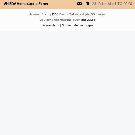
ISDV-Homepage
Foren
Alle Zeiten sind
UTC+02:00
Powered by
phpBB
® Forum Software © phpBB Limited
Deutsche Übersetzung durch
phpBB.de
Datenschutz
|
Nutzungsbedingungen