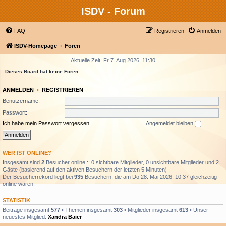
ISDV - Forum
FAQ
Registrieren
Anmelden
ISDV-Homepage
Foren
Aktuelle Zeit: Fr 7. Aug 2026, 11:30
Dieses Board hat keine Foren.
ANMELDEN
•
REGISTRIEREN
Benutzername:
Passwort:
Ich habe mein Passwort vergessen
Angemeldet bleiben
WER IST ONLINE?
Insgesamt sind
2
Besucher online :: 0 sichtbare Mitglieder, 0 unsichtbare Mitglieder und 2
Gäste (basierend auf den aktiven Besuchern der letzten 5 Minuten)
Der Besucherrekord liegt bei
935
Besuchern, die am Do 28. Mai 2026, 10:37 gleichzeitig
online waren.
STATISTIK
Beiträge insgesamt
577
• Themen insgesamt
303
• Mitglieder insgesamt
613
• Unser
neuestes Mitglied:
Xandra Baier