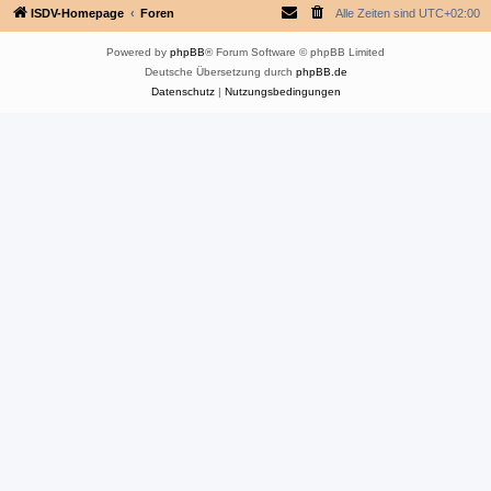
ISDV-Homepage
Foren
Alle Zeiten sind
UTC+02:00
Powered by
phpBB
® Forum Software © phpBB Limited
Deutsche Übersetzung durch
phpBB.de
Datenschutz
|
Nutzungsbedingungen