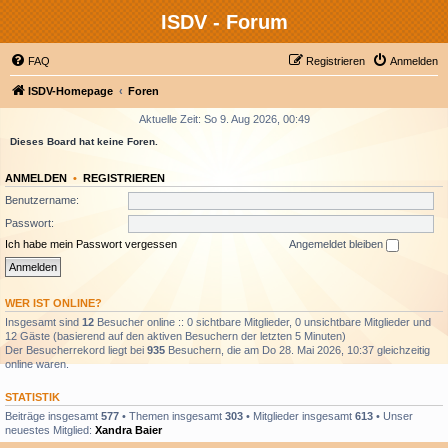
ISDV - Forum
FAQ
Registrieren
Anmelden
ISDV-Homepage
Foren
Aktuelle Zeit: So 9. Aug 2026, 00:49
Dieses Board hat keine Foren.
ANMELDEN
•
REGISTRIEREN
Benutzername:
Passwort:
Ich habe mein Passwort vergessen
Angemeldet bleiben
WER IST ONLINE?
Insgesamt sind
12
Besucher online :: 0 sichtbare Mitglieder, 0 unsichtbare Mitglieder und
12 Gäste (basierend auf den aktiven Besuchern der letzten 5 Minuten)
Der Besucherrekord liegt bei
935
Besuchern, die am Do 28. Mai 2026, 10:37 gleichzeitig
online waren.
STATISTIK
Beiträge insgesamt
577
• Themen insgesamt
303
• Mitglieder insgesamt
613
• Unser
neuestes Mitglied:
Xandra Baier