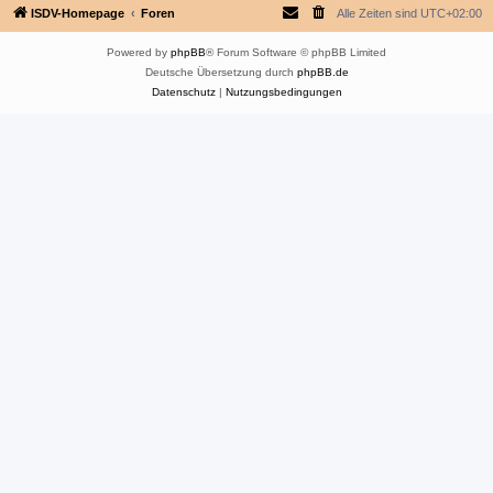
ISDV-Homepage
Foren
Alle Zeiten sind
UTC+02:00
Powered by
phpBB
® Forum Software © phpBB Limited
Deutsche Übersetzung durch
phpBB.de
Datenschutz
|
Nutzungsbedingungen