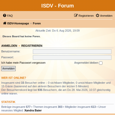
ISDV - Forum
FAQ
Registrieren
Anmelden
ISDV-Homepage
Foren
Aktuelle Zeit: Do 6. Aug 2026, 19:09
Dieses Board hat keine Foren.
ANMELDEN
•
REGISTRIEREN
Benutzername:
Passwort:
Ich habe mein Passwort vergessen
Angemeldet bleiben
WER IST ONLINE?
Insgesamt sind
15
Besucher online :: 0 sichtbare Mitglieder, 0 unsichtbare Mitglieder und
15 Gäste (basierend auf den aktiven Besuchern der letzten 5 Minuten)
Der Besucherrekord liegt bei
935
Besuchern, die am Do 28. Mai 2026, 10:37 gleichzeitig
online waren.
STATISTIK
Beiträge insgesamt
577
• Themen insgesamt
303
• Mitglieder insgesamt
613
• Unser
neuestes Mitglied:
Xandra Baier