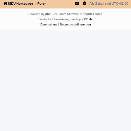
ISDV-Homepage
Foren
Alle Zeiten sind
UTC+02:00
Powered by
phpBB
® Forum Software © phpBB Limited
Deutsche Übersetzung durch
phpBB.de
Datenschutz
|
Nutzungsbedingungen