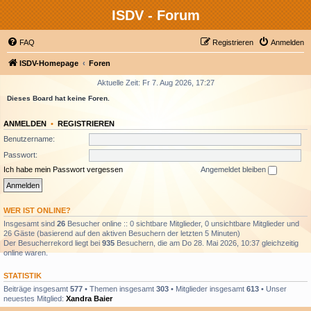
ISDV - Forum
FAQ
Registrieren
Anmelden
ISDV-Homepage
Foren
Aktuelle Zeit: Fr 7. Aug 2026, 17:27
Dieses Board hat keine Foren.
ANMELDEN
•
REGISTRIEREN
Benutzername:
Passwort:
Ich habe mein Passwort vergessen
Angemeldet bleiben
WER IST ONLINE?
Insgesamt sind
26
Besucher online :: 0 sichtbare Mitglieder, 0 unsichtbare Mitglieder und
26 Gäste (basierend auf den aktiven Besuchern der letzten 5 Minuten)
Der Besucherrekord liegt bei
935
Besuchern, die am Do 28. Mai 2026, 10:37 gleichzeitig
online waren.
STATISTIK
Beiträge insgesamt
577
• Themen insgesamt
303
• Mitglieder insgesamt
613
• Unser
neuestes Mitglied:
Xandra Baier