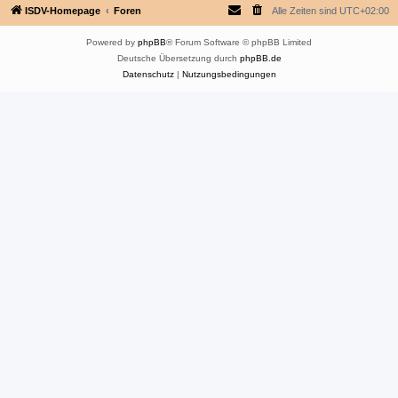
ISDV-Homepage
Foren
Alle Zeiten sind
UTC+02:00
Powered by
phpBB
® Forum Software © phpBB Limited
Deutsche Übersetzung durch
phpBB.de
Datenschutz
|
Nutzungsbedingungen