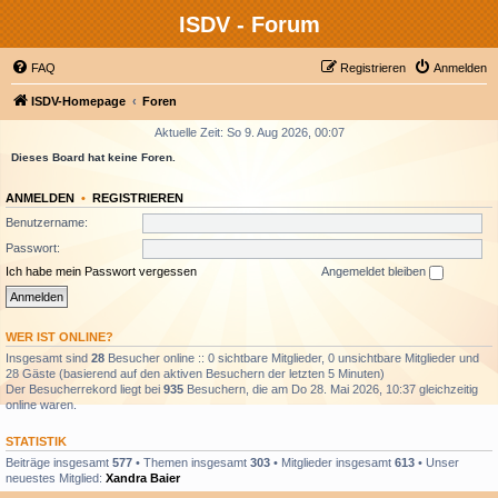
ISDV - Forum
FAQ
Registrieren
Anmelden
ISDV-Homepage
Foren
Aktuelle Zeit: So 9. Aug 2026, 00:07
Dieses Board hat keine Foren.
ANMELDEN
•
REGISTRIEREN
Benutzername:
Passwort:
Ich habe mein Passwort vergessen
Angemeldet bleiben
WER IST ONLINE?
Insgesamt sind
28
Besucher online :: 0 sichtbare Mitglieder, 0 unsichtbare Mitglieder und
28 Gäste (basierend auf den aktiven Besuchern der letzten 5 Minuten)
Der Besucherrekord liegt bei
935
Besuchern, die am Do 28. Mai 2026, 10:37 gleichzeitig
online waren.
STATISTIK
Beiträge insgesamt
577
• Themen insgesamt
303
• Mitglieder insgesamt
613
• Unser
neuestes Mitglied:
Xandra Baier