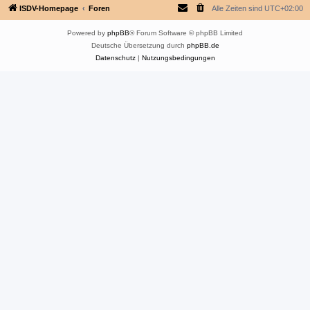
ISDV-Homepage
Foren
Alle Zeiten sind
UTC+02:00
Powered by
phpBB
® Forum Software © phpBB Limited
Deutsche Übersetzung durch
phpBB.de
Datenschutz
|
Nutzungsbedingungen