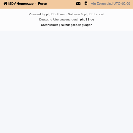
ISDV-Homepage
Foren
Alle Zeiten sind
UTC+02:00
Powered by
phpBB
® Forum Software © phpBB Limited
Deutsche Übersetzung durch
phpBB.de
Datenschutz
|
Nutzungsbedingungen