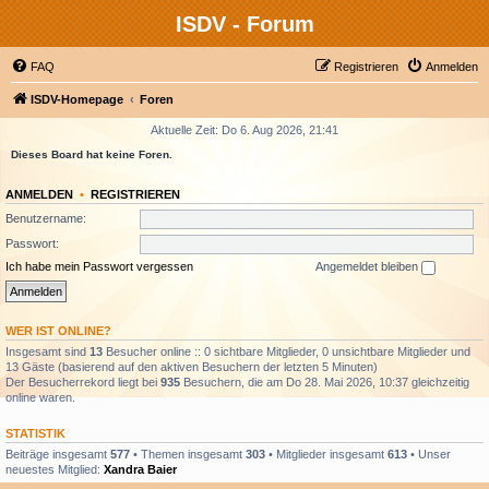
ISDV - Forum
FAQ
Registrieren
Anmelden
ISDV-Homepage
Foren
Aktuelle Zeit: Do 6. Aug 2026, 21:41
Dieses Board hat keine Foren.
ANMELDEN
•
REGISTRIEREN
Benutzername:
Passwort:
Ich habe mein Passwort vergessen
Angemeldet bleiben
WER IST ONLINE?
Insgesamt sind
13
Besucher online :: 0 sichtbare Mitglieder, 0 unsichtbare Mitglieder und
13 Gäste (basierend auf den aktiven Besuchern der letzten 5 Minuten)
Der Besucherrekord liegt bei
935
Besuchern, die am Do 28. Mai 2026, 10:37 gleichzeitig
online waren.
STATISTIK
Beiträge insgesamt
577
• Themen insgesamt
303
• Mitglieder insgesamt
613
• Unser
neuestes Mitglied:
Xandra Baier