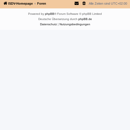
ISDV-Homepage
Foren
Alle Zeiten sind
UTC+02:00
Powered by
phpBB
® Forum Software © phpBB Limited
Deutsche Übersetzung durch
phpBB.de
Datenschutz
|
Nutzungsbedingungen