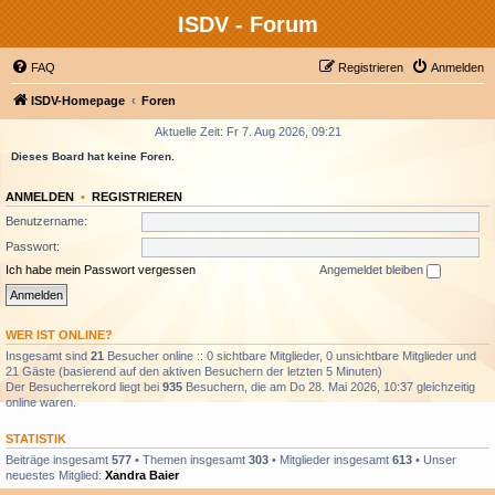
ISDV - Forum
FAQ
Registrieren
Anmelden
ISDV-Homepage
Foren
Aktuelle Zeit: Fr 7. Aug 2026, 09:21
Dieses Board hat keine Foren.
ANMELDEN
•
REGISTRIEREN
Benutzername:
Passwort:
Ich habe mein Passwort vergessen
Angemeldet bleiben
WER IST ONLINE?
Insgesamt sind
21
Besucher online :: 0 sichtbare Mitglieder, 0 unsichtbare Mitglieder und
21 Gäste (basierend auf den aktiven Besuchern der letzten 5 Minuten)
Der Besucherrekord liegt bei
935
Besuchern, die am Do 28. Mai 2026, 10:37 gleichzeitig
online waren.
STATISTIK
Beiträge insgesamt
577
• Themen insgesamt
303
• Mitglieder insgesamt
613
• Unser
neuestes Mitglied:
Xandra Baier