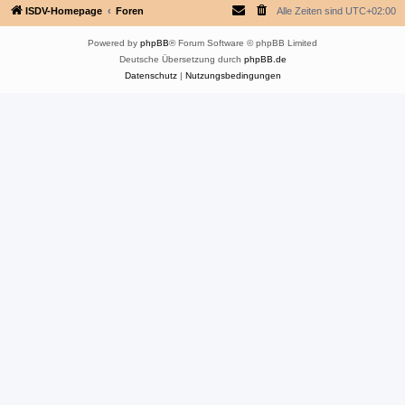
ISDV-Homepage
Foren
Alle Zeiten sind
UTC+02:00
Powered by
phpBB
® Forum Software © phpBB Limited
Deutsche Übersetzung durch
phpBB.de
Datenschutz
|
Nutzungsbedingungen