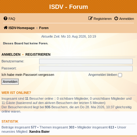
ISDV - Forum
FAQ
Registrieren
Anmelden
ISDV-Homepage
Foren
Aktuelle Zeit: Mo 10. Aug 2026, 10:19
Dieses Board hat keine Foren.
ANMELDEN
•
REGISTRIEREN
Benutzername:
Passwort:
Ich habe mein Passwort vergessen
Angemeldet bleiben
WER IST ONLINE?
Insgesamt sind
11
Besucher online :: 0 sichtbare Mitglieder, 0 unsichtbare Mitglieder und
11 Gäste (basierend auf den aktiven Besuchern der letzten 5 Minuten)
Der Besucherrekord liegt bei
935
Besuchern, die am Do 28. Mai 2026, 10:37 gleichzeitig
online waren.
STATISTIK
Beiträge insgesamt
577
• Themen insgesamt
303
• Mitglieder insgesamt
613
• Unser
neuestes Mitglied:
Xandra Baier