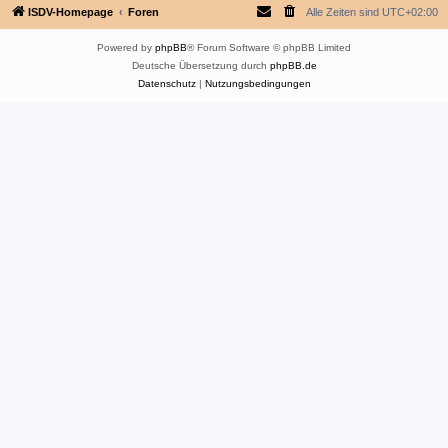
ISDV-Homepage
Foren
Alle Zeiten sind
UTC+02:00
Powered by
phpBB
® Forum Software © phpBB Limited
Deutsche Übersetzung durch
phpBB.de
Datenschutz
|
Nutzungsbedingungen