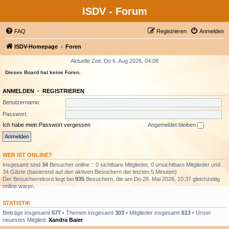
ISDV - Forum
FAQ
Registrieren
Anmelden
ISDV-Homepage
Foren
Aktuelle Zeit: Do 6. Aug 2026, 04:08
Dieses Board hat keine Foren.
ANMELDEN
•
REGISTRIEREN
Benutzername:
Passwort:
Ich habe mein Passwort vergessen
Angemeldet bleiben
WER IST ONLINE?
Insgesamt sind
34
Besucher online :: 0 sichtbare Mitglieder, 0 unsichtbare Mitglieder und
34 Gäste (basierend auf den aktiven Besuchern der letzten 5 Minuten)
Der Besucherrekord liegt bei
935
Besuchern, die am Do 28. Mai 2026, 10:37 gleichzeitig
online waren.
STATISTIK
Beiträge insgesamt
577
• Themen insgesamt
303
• Mitglieder insgesamt
613
• Unser
neuestes Mitglied:
Xandra Baier