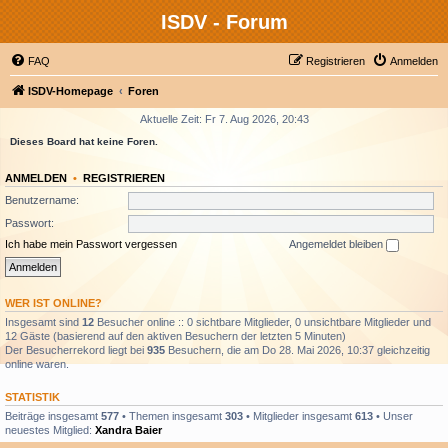
ISDV - Forum
FAQ
Registrieren
Anmelden
ISDV-Homepage
Foren
Aktuelle Zeit: Fr 7. Aug 2026, 20:43
Dieses Board hat keine Foren.
ANMELDEN
•
REGISTRIEREN
Benutzername:
Passwort:
Ich habe mein Passwort vergessen
Angemeldet bleiben
WER IST ONLINE?
Insgesamt sind
12
Besucher online :: 0 sichtbare Mitglieder, 0 unsichtbare Mitglieder und
12 Gäste (basierend auf den aktiven Besuchern der letzten 5 Minuten)
Der Besucherrekord liegt bei
935
Besuchern, die am Do 28. Mai 2026, 10:37 gleichzeitig
online waren.
STATISTIK
Beiträge insgesamt
577
• Themen insgesamt
303
• Mitglieder insgesamt
613
• Unser
neuestes Mitglied:
Xandra Baier