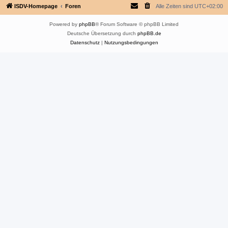
ISDV-Homepage
Foren
Alle Zeiten sind
UTC+02:00
Powered by
phpBB
® Forum Software © phpBB Limited
Deutsche Übersetzung durch
phpBB.de
Datenschutz
|
Nutzungsbedingungen