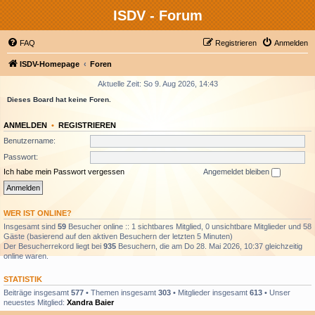
ISDV - Forum
FAQ
Registrieren
Anmelden
ISDV-Homepage
Foren
Aktuelle Zeit: So 9. Aug 2026, 14:43
Dieses Board hat keine Foren.
ANMELDEN
•
REGISTRIEREN
Benutzername:
Passwort:
Ich habe mein Passwort vergessen
Angemeldet bleiben
WER IST ONLINE?
Insgesamt sind
59
Besucher online :: 1 sichtbares Mitglied, 0 unsichtbare Mitglieder und 58
Gäste (basierend auf den aktiven Besuchern der letzten 5 Minuten)
Der Besucherrekord liegt bei
935
Besuchern, die am Do 28. Mai 2026, 10:37 gleichzeitig
online waren.
STATISTIK
Beiträge insgesamt
577
• Themen insgesamt
303
• Mitglieder insgesamt
613
• Unser
neuestes Mitglied:
Xandra Baier