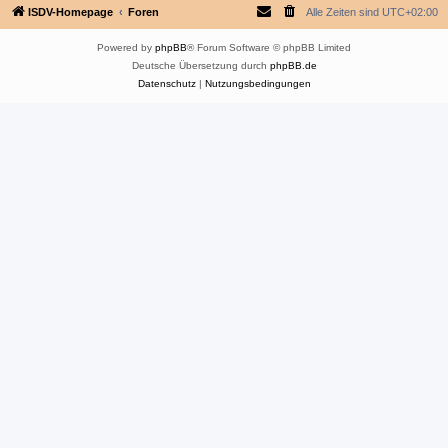
ISDV-Homepage
Foren
Alle Zeiten sind
UTC+02:00
Powered by
phpBB
® Forum Software © phpBB Limited
Deutsche Übersetzung durch
phpBB.de
Datenschutz
|
Nutzungsbedingungen