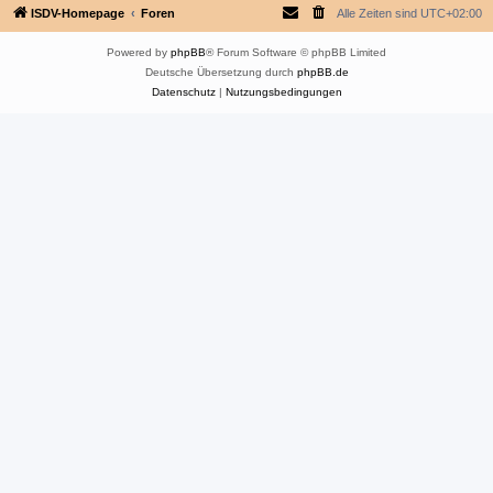
ISDV-Homepage
Foren
Alle Zeiten sind
UTC+02:00
Powered by
phpBB
® Forum Software © phpBB Limited
Deutsche Übersetzung durch
phpBB.de
Datenschutz
|
Nutzungsbedingungen