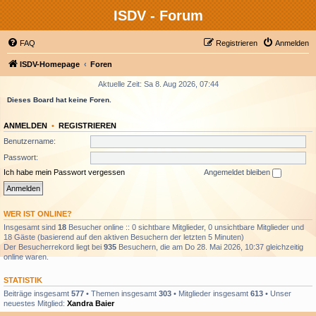
ISDV - Forum
FAQ
Registrieren
Anmelden
ISDV-Homepage
Foren
Aktuelle Zeit: Sa 8. Aug 2026, 07:44
Dieses Board hat keine Foren.
ANMELDEN
•
REGISTRIEREN
Benutzername:
Passwort:
Ich habe mein Passwort vergessen
Angemeldet bleiben
WER IST ONLINE?
Insgesamt sind
18
Besucher online :: 0 sichtbare Mitglieder, 0 unsichtbare Mitglieder und
18 Gäste (basierend auf den aktiven Besuchern der letzten 5 Minuten)
Der Besucherrekord liegt bei
935
Besuchern, die am Do 28. Mai 2026, 10:37 gleichzeitig
online waren.
STATISTIK
Beiträge insgesamt
577
• Themen insgesamt
303
• Mitglieder insgesamt
613
• Unser
neuestes Mitglied:
Xandra Baier