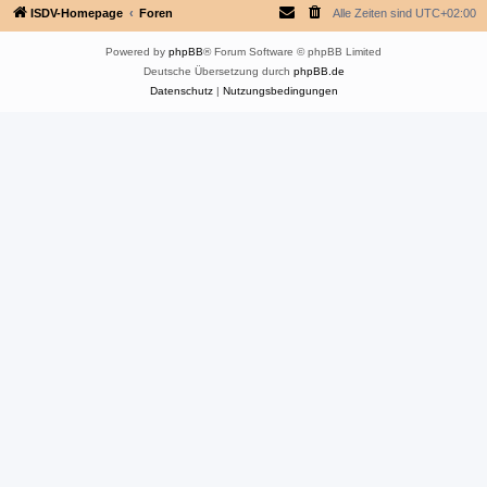
ISDV-Homepage
Foren
Alle Zeiten sind
UTC+02:00
Powered by
phpBB
® Forum Software © phpBB Limited
Deutsche Übersetzung durch
phpBB.de
Datenschutz
|
Nutzungsbedingungen