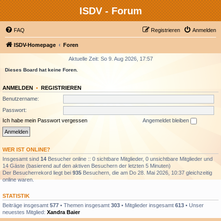
ISDV - Forum
FAQ
Registrieren
Anmelden
ISDV-Homepage
Foren
Aktuelle Zeit: So 9. Aug 2026, 17:57
Dieses Board hat keine Foren.
ANMELDEN
•
REGISTRIEREN
Benutzername:
Passwort:
Ich habe mein Passwort vergessen
Angemeldet bleiben
WER IST ONLINE?
Insgesamt sind
14
Besucher online :: 0 sichtbare Mitglieder, 0 unsichtbare Mitglieder und
14 Gäste (basierend auf den aktiven Besuchern der letzten 5 Minuten)
Der Besucherrekord liegt bei
935
Besuchern, die am Do 28. Mai 2026, 10:37 gleichzeitig
online waren.
STATISTIK
Beiträge insgesamt
577
• Themen insgesamt
303
• Mitglieder insgesamt
613
• Unser
neuestes Mitglied:
Xandra Baier