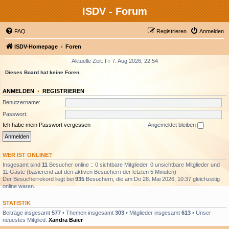
ISDV - Forum
FAQ
Registrieren
Anmelden
ISDV-Homepage
Foren
Aktuelle Zeit: Fr 7. Aug 2026, 22:54
Dieses Board hat keine Foren.
ANMELDEN
•
REGISTRIEREN
Benutzername:
Passwort:
Ich habe mein Passwort vergessen
Angemeldet bleiben
WER IST ONLINE?
Insgesamt sind
11
Besucher online :: 0 sichtbare Mitglieder, 0 unsichtbare Mitglieder und
11 Gäste (basierend auf den aktiven Besuchern der letzten 5 Minuten)
Der Besucherrekord liegt bei
935
Besuchern, die am Do 28. Mai 2026, 10:37 gleichzeitig
online waren.
STATISTIK
Beiträge insgesamt
577
• Themen insgesamt
303
• Mitglieder insgesamt
613
• Unser
neuestes Mitglied:
Xandra Baier