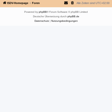
ISDV-Homepage
Foren
Alle Zeiten sind
UTC+02:00
Powered by
phpBB
® Forum Software © phpBB Limited
Deutsche Übersetzung durch
phpBB.de
Datenschutz
|
Nutzungsbedingungen