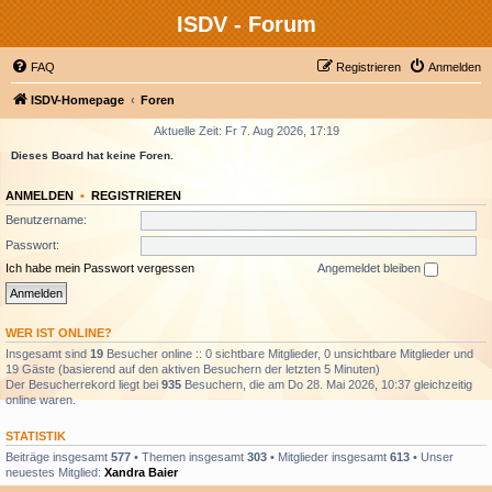
ISDV - Forum
FAQ
Registrieren
Anmelden
ISDV-Homepage
Foren
Aktuelle Zeit: Fr 7. Aug 2026, 17:19
Dieses Board hat keine Foren.
ANMELDEN
•
REGISTRIEREN
Benutzername:
Passwort:
Ich habe mein Passwort vergessen
Angemeldet bleiben
WER IST ONLINE?
Insgesamt sind
19
Besucher online :: 0 sichtbare Mitglieder, 0 unsichtbare Mitglieder und
19 Gäste (basierend auf den aktiven Besuchern der letzten 5 Minuten)
Der Besucherrekord liegt bei
935
Besuchern, die am Do 28. Mai 2026, 10:37 gleichzeitig
online waren.
STATISTIK
Beiträge insgesamt
577
• Themen insgesamt
303
• Mitglieder insgesamt
613
• Unser
neuestes Mitglied:
Xandra Baier