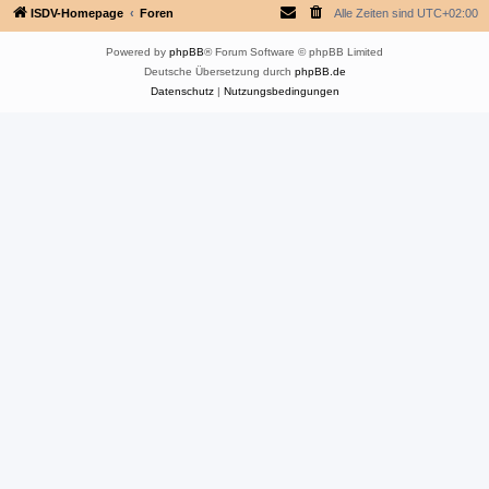
ISDV-Homepage
Foren
Alle Zeiten sind
UTC+02:00
Powered by
phpBB
® Forum Software © phpBB Limited
Deutsche Übersetzung durch
phpBB.de
Datenschutz
|
Nutzungsbedingungen