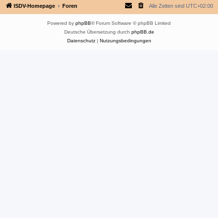
ISDV-Homepage
Foren
Alle Zeiten sind
UTC+02:00
Powered by
phpBB
® Forum Software © phpBB Limited
Deutsche Übersetzung durch
phpBB.de
Datenschutz
|
Nutzungsbedingungen