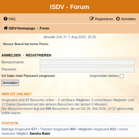
ISDV - Forum
FAQ
Registrieren
Anmelden
ISDV-Homepage
Foren
Aktuelle Zeit: Fr 7. Aug 2026, 15:25
Dieses Board hat keine Foren.
ANMELDEN
•
REGISTRIEREN
Benutzername:
Passwort:
Ich habe mein Passwort vergessen
Angemeldet bleiben
WER IST ONLINE?
Insgesamt sind
17
Besucher online :: 0 sichtbare Mitglieder, 0 unsichtbare Mitglieder und
17 Gäste (basierend auf den aktiven Besuchern der letzten 5 Minuten)
Der Besucherrekord liegt bei
935
Besuchern, die am Do 28. Mai 2026, 10:37 gleichzeitig
online waren.
STATISTIK
Beiträge insgesamt
577
• Themen insgesamt
303
• Mitglieder insgesamt
613
• Unser
neuestes Mitglied:
Xandra Baier