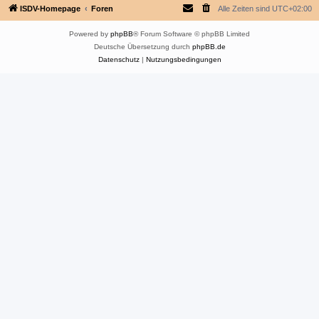
ISDV-Homepage
Foren
Alle Zeiten sind
UTC+02:00
Powered by
phpBB
® Forum Software © phpBB Limited
Deutsche Übersetzung durch
phpBB.de
Datenschutz
|
Nutzungsbedingungen