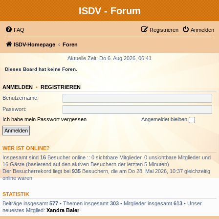
ISDV - Forum
FAQ
Registrieren
Anmelden
ISDV-Homepage
Foren
Aktuelle Zeit: Do 6. Aug 2026, 06:41
Dieses Board hat keine Foren.
ANMELDEN
•
REGISTRIEREN
Benutzername:
Passwort:
Ich habe mein Passwort vergessen
Angemeldet bleiben
WER IST ONLINE?
Insgesamt sind
16
Besucher online :: 0 sichtbare Mitglieder, 0 unsichtbare Mitglieder und
16 Gäste (basierend auf den aktiven Besuchern der letzten 5 Minuten)
Der Besucherrekord liegt bei
935
Besuchern, die am Do 28. Mai 2026, 10:37 gleichzeitig
online waren.
STATISTIK
Beiträge insgesamt
577
• Themen insgesamt
303
• Mitglieder insgesamt
613
• Unser
neuestes Mitglied:
Xandra Baier