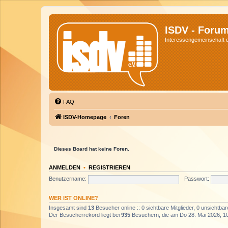
ISDV - Foru
Interessengemeinschaft de
FAQ
ISDV-Homepage
Foren
Dieses Board hat keine Foren.
ANMELDEN
•
REGISTRIEREN
Benutzername:
Passwort:
WER IST ONLINE?
Insgesamt sind
13
Besucher online :: 0 sichtbare Mitglieder, 0 unsichtba
Der Besucherrekord liegt bei
935
Besuchern, die am Do 28. Mai 2026, 10: