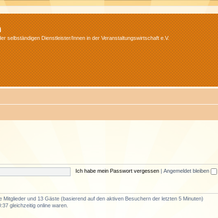
m
r selbständigen Dienstleister/Innen in der Veranstaltungswirtschaft e.V.
Ich habe mein Passwort vergessen
|
Angemeldet bleiben
re Mitglieder und 13 Gäste (basierend auf den aktiven Besuchern der letzten 5 Minuten)
37 gleichzeitig online waren.