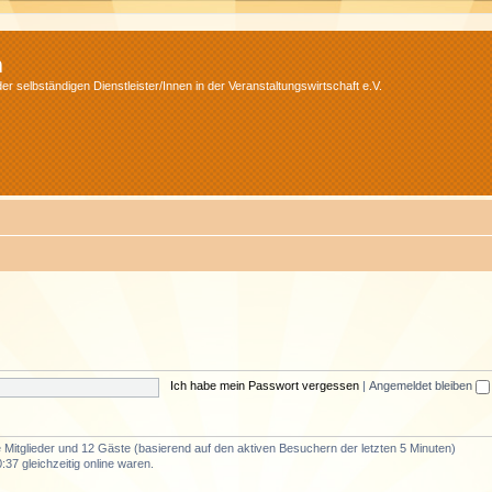
m
r selbständigen Dienstleister/Innen in der Veranstaltungswirtschaft e.V.
Ich habe mein Passwort vergessen
|
Angemeldet bleiben
re Mitglieder und 12 Gäste (basierend auf den aktiven Besuchern der letzten 5 Minuten)
37 gleichzeitig online waren.