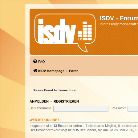
ISDV - Foru
Interessengemeinschaft de
FAQ
ISDV-Homepage
Foren
Dieses Board hat keine Foren.
ANMELDEN
•
REGISTRIEREN
Benutzername:
Passwort:
WER IST ONLINE?
Insgesamt sind
13
Besucher online :: 1 sichtbares Mitglied, 0 unsichtba
Der Besucherrekord liegt bei
935
Besuchern, die am Do 28. Mai 2026, 10: