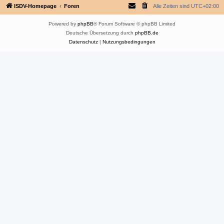
ISDV-Homepage
Foren
Alle Zeiten sind
UTC+02:00
Powered by
phpBB
® Forum Software © phpBB Limited
Deutsche Übersetzung durch
phpBB.de
Datenschutz
|
Nutzungsbedingungen