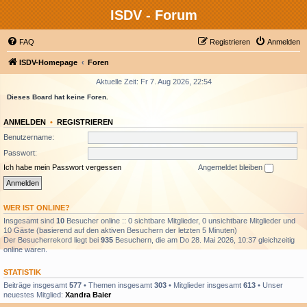
ISDV - Forum
FAQ
Registrieren
Anmelden
ISDV-Homepage
Foren
Aktuelle Zeit: Fr 7. Aug 2026, 22:54
Dieses Board hat keine Foren.
ANMELDEN
•
REGISTRIEREN
Benutzername:
Passwort:
Ich habe mein Passwort vergessen
Angemeldet bleiben
WER IST ONLINE?
Insgesamt sind
10
Besucher online :: 0 sichtbare Mitglieder, 0 unsichtbare Mitglieder und
10 Gäste (basierend auf den aktiven Besuchern der letzten 5 Minuten)
Der Besucherrekord liegt bei
935
Besuchern, die am Do 28. Mai 2026, 10:37 gleichzeitig
online waren.
STATISTIK
Beiträge insgesamt
577
• Themen insgesamt
303
• Mitglieder insgesamt
613
• Unser
neuestes Mitglied:
Xandra Baier