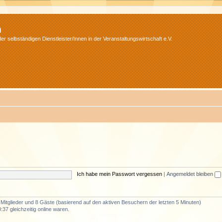
m
r selbständigen Dienstleister/Innen in der Veranstaltungswirtschaft e.V.
Ich habe mein Passwort vergessen
|
Angemeldet bleiben
e Mitglieder und 8 Gäste (basierend auf den aktiven Besuchern der letzten 5 Minuten)
37 gleichzeitig online waren.