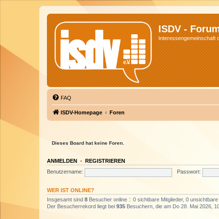
ISDV - Foru
Interessengemeinschaft de
FAQ
ISDV-Homepage
Foren
Dieses Board hat keine Foren.
ANMELDEN
•
REGISTRIEREN
Benutzername:
Passwort:
WER IST ONLINE?
Insgesamt sind
8
Besucher online :: 0 sichtbare Mitglieder, 0 unsichtbar
Der Besucherrekord liegt bei
935
Besuchern, die am Do 28. Mai 2026, 10: