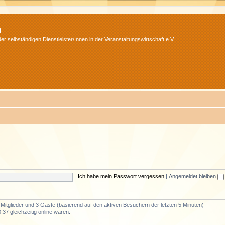
m
r selbständigen Dienstleister/Innen in der Veranstaltungswirtschaft e.V.
Ich habe mein Passwort vergessen
|
Angemeldet bleiben
e Mitglieder und 3 Gäste (basierend auf den aktiven Besuchern der letzten 5 Minuten)
37 gleichzeitig online waren.