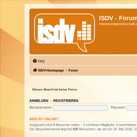
ISDV - Foru
Interessengemeinschaft de
FAQ
ISDV-Homepage
Foren
Dieses Board hat keine Foren.
ANMELDEN
•
REGISTRIEREN
Benutzername:
Passwort:
WER IST ONLINE?
Insgesamt sind
3
Besucher online :: 0 sichtbare Mitglieder, 0 unsichtbar
Der Besucherrekord liegt bei
935
Besuchern, die am Do 28. Mai 2026, 10: