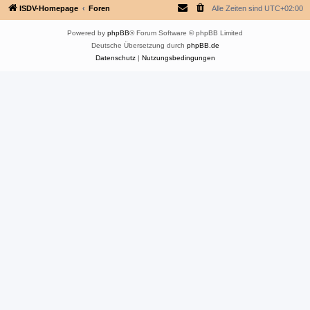
ISDV-Homepage
Foren
Alle Zeiten sind
UTC+02:00
Powered by
phpBB
® Forum Software © phpBB Limited
Deutsche Übersetzung durch
phpBB.de
Datenschutz
|
Nutzungsbedingungen