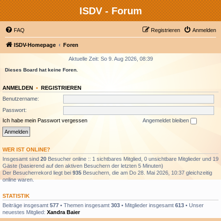
ISDV - Forum
FAQ
Registrieren
Anmelden
ISDV-Homepage
Foren
Aktuelle Zeit: So 9. Aug 2026, 08:39
Dieses Board hat keine Foren.
ANMELDEN
•
REGISTRIEREN
Benutzername:
Passwort:
Ich habe mein Passwort vergessen
Angemeldet bleiben
WER IST ONLINE?
Insgesamt sind
20
Besucher online :: 1 sichtbares Mitglied, 0 unsichtbare Mitglieder und 19
Gäste (basierend auf den aktiven Besuchern der letzten 5 Minuten)
Der Besucherrekord liegt bei
935
Besuchern, die am Do 28. Mai 2026, 10:37 gleichzeitig
online waren.
STATISTIK
Beiträge insgesamt
577
• Themen insgesamt
303
• Mitglieder insgesamt
613
• Unser
neuestes Mitglied:
Xandra Baier