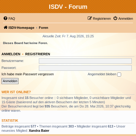
ISDV - Forum
FAQ
Registrieren
Anmelden
ISDV-Homepage
Foren
Aktuelle Zeit: Fr 7. Aug 2026, 15:25
Dieses Board hat keine Foren.
ANMELDEN
•
REGISTRIEREN
Benutzername:
Passwort:
Ich habe mein Passwort vergessen
Angemeldet bleiben
WER IST ONLINE?
Insgesamt sind
15
Besucher online :: 0 sichtbare Mitglieder, 0 unsichtbare Mitglieder und
15 Gäste (basierend auf den aktiven Besuchern der letzten 5 Minuten)
Der Besucherrekord liegt bei
935
Besuchern, die am Do 28. Mai 2026, 10:37 gleichzeitig
online waren.
STATISTIK
Beiträge insgesamt
577
• Themen insgesamt
303
• Mitglieder insgesamt
613
• Unser
neuestes Mitglied:
Xandra Baier