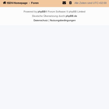
ISDV-Homepage
Foren
Alle Zeiten sind
UTC+02:00
Powered by
phpBB
® Forum Software © phpBB Limited
Deutsche Übersetzung durch
phpBB.de
Datenschutz
|
Nutzungsbedingungen