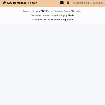
ISDV-Homepage
Foren
Alle Zeiten sind
UTC+02:00
Powered by
phpBB
® Forum Software © phpBB Limited
Deutsche Übersetzung durch
phpBB.de
Datenschutz
|
Nutzungsbedingungen