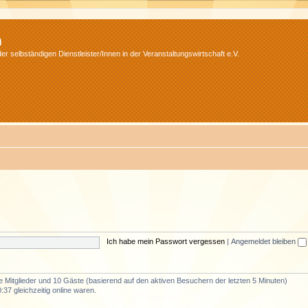
m
r selbständigen Dienstleister/Innen in der Veranstaltungswirtschaft e.V.
Ich habe mein Passwort vergessen
|
Angemeldet bleiben
re Mitglieder und 10 Gäste (basierend auf den aktiven Besuchern der letzten 5 Minuten)
37 gleichzeitig online waren.