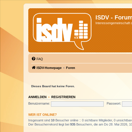
ISDV - Foru
Interessengemeinschaft de
FAQ
ISDV-Homepage
Foren
Dieses Board hat keine Foren.
ANMELDEN
•
REGISTRIEREN
Benutzername:
Passwort:
WER IST ONLINE?
Insgesamt sind
10
Besucher online :: 0 sichtbare Mitglieder, 0 unsichtba
Der Besucherrekord liegt bei
935
Besuchern, die am Do 28. Mai 2026, 10: