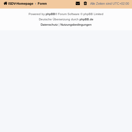
ISDV-Homepage
Foren
Alle Zeiten sind
UTC+02:00
Powered by
phpBB
® Forum Software © phpBB Limited
Deutsche Übersetzung durch
phpBB.de
Datenschutz
|
Nutzungsbedingungen