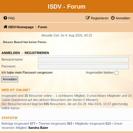
ISDV - Forum
FAQ
Registrieren
Anmelden
ISDV-Homepage
Foren
Aktuelle Zeit: So 9. Aug 2026, 00:15
Dieses Board hat keine Foren.
ANMELDEN
•
REGISTRIEREN
Benutzername:
Passwort:
Ich habe mein Passwort vergessen
Angemeldet bleiben
WER IST ONLINE?
Insgesamt sind
15
Besucher online :: 1 sichtbares Mitglied, 0 unsichtbare Mitglieder und 14
Gäste (basierend auf den aktiven Besuchern der letzten 5 Minuten)
Der Besucherrekord liegt bei
935
Besuchern, die am Do 28. Mai 2026, 10:37 gleichzeitig
online waren.
STATISTIK
Beiträge insgesamt
577
• Themen insgesamt
303
• Mitglieder insgesamt
613
• Unser
neuestes Mitglied:
Xandra Baier