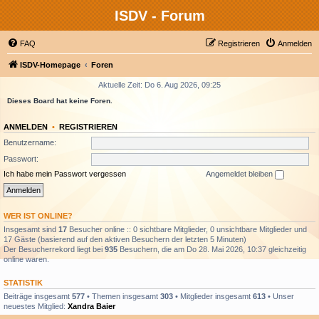
ISDV - Forum
FAQ
Registrieren
Anmelden
ISDV-Homepage
Foren
Aktuelle Zeit: Do 6. Aug 2026, 09:25
Dieses Board hat keine Foren.
ANMELDEN
•
REGISTRIEREN
Benutzername:
Passwort:
Ich habe mein Passwort vergessen
Angemeldet bleiben
WER IST ONLINE?
Insgesamt sind
17
Besucher online :: 0 sichtbare Mitglieder, 0 unsichtbare Mitglieder und
17 Gäste (basierend auf den aktiven Besuchern der letzten 5 Minuten)
Der Besucherrekord liegt bei
935
Besuchern, die am Do 28. Mai 2026, 10:37 gleichzeitig
online waren.
STATISTIK
Beiträge insgesamt
577
• Themen insgesamt
303
• Mitglieder insgesamt
613
• Unser
neuestes Mitglied:
Xandra Baier