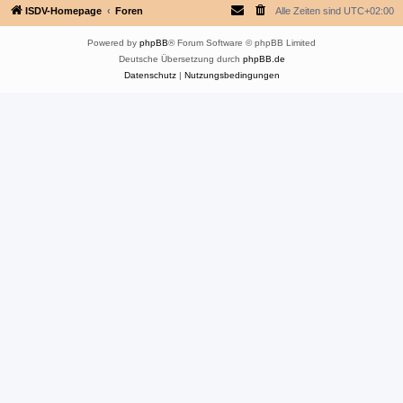
ISDV-Homepage
Foren
Alle Zeiten sind
UTC+02:00
Powered by
phpBB
® Forum Software © phpBB Limited
Deutsche Übersetzung durch
phpBB.de
Datenschutz
|
Nutzungsbedingungen