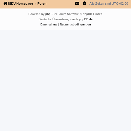
ISDV-Homepage
Foren
Alle Zeiten sind
UTC+02:00
Powered by
phpBB
® Forum Software © phpBB Limited
Deutsche Übersetzung durch
phpBB.de
Datenschutz
|
Nutzungsbedingungen