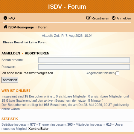
ISDV - Forum
FAQ
Registrieren
Anmelden
ISDV-Homepage
Foren
Aktuelle Zeit: Fr 7. Aug 2026, 10:04
Dieses Board hat keine Foren.
ANMELDEN
•
REGISTRIEREN
Benutzername:
Passwort:
Ich habe mein Passwort vergessen
Angemeldet bleiben
WER IST ONLINE?
Insgesamt sind
15
Besucher online :: 0 sichtbare Mitglieder, 0 unsichtbare Mitglieder und
15 Gäste (basierend auf den aktiven Besuchern der letzten 5 Minuten)
Der Besucherrekord liegt bei
935
Besuchern, die am Do 28. Mai 2026, 10:37 gleichzeitig
online waren.
STATISTIK
Beiträge insgesamt
577
• Themen insgesamt
303
• Mitglieder insgesamt
613
• Unser
neuestes Mitglied:
Xandra Baier