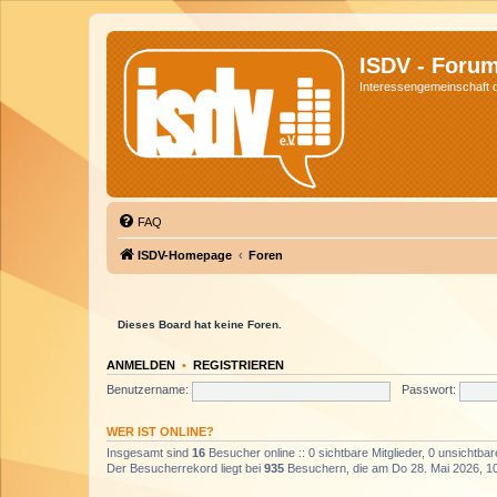
ISDV - Foru
Interessengemeinschaft de
FAQ
ISDV-Homepage
Foren
Dieses Board hat keine Foren.
ANMELDEN
•
REGISTRIEREN
Benutzername:
Passwort:
WER IST ONLINE?
Insgesamt sind
16
Besucher online :: 0 sichtbare Mitglieder, 0 unsichtba
Der Besucherrekord liegt bei
935
Besuchern, die am Do 28. Mai 2026, 10: