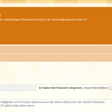
m
r selbständigen Dienstleister/Innen in der Veranstaltungswirtschaft e.V.
Ich habe mein Passwort vergessen
|
Angemeldet bleiben
re Mitglieder und 16 Gäste (basierend auf den aktiven Besuchern der letzten 5 Minuten)
37 gleichzeitig online waren.