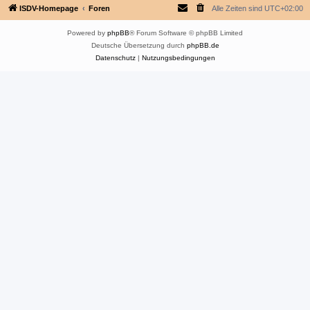
ISDV-Homepage
Foren
Alle Zeiten sind
UTC+02:00
Powered by
phpBB
® Forum Software © phpBB Limited
Deutsche Übersetzung durch
phpBB.de
Datenschutz
|
Nutzungsbedingungen