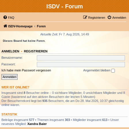
ISDV - Forum
FAQ
Registrieren
Anmelden
ISDV-Homepage
Foren
Aktuelle Zeit: Fr 7. Aug 2026, 14:49
Dieses Board hat keine Foren.
ANMELDEN
•
REGISTRIEREN
Benutzername:
Passwort:
Ich habe mein Passwort vergessen
Angemeldet bleiben
WER IST ONLINE?
Insgesamt sind
8
Besucher online :: 0 sichtbare Mitglieder, 0 unsichtbare Mitglieder und 8
Gäste (basierend auf den aktiven Besuchern der letzten 5 Minuten)
Der Besucherrekord liegt bei
935
Besuchern, die am Do 28. Mai 2026, 10:37 gleichzeitig
online waren.
STATISTIK
Beiträge insgesamt
577
• Themen insgesamt
303
• Mitglieder insgesamt
613
• Unser
neuestes Mitglied:
Xandra Baier