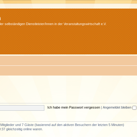
m
r selbständigen Dienstleister/Innen in der Veranstaltungswirtschaft e.V.
Ich habe mein Passwort vergessen
|
Angemeldet bleiben
e Mitglieder und 7 Gäste (basierend auf den aktiven Besuchern der letzten 5 Minuten)
37 gleichzeitig online waren.