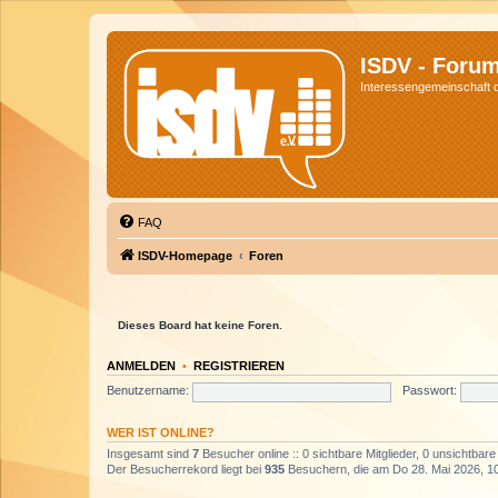
ISDV - Foru
Interessengemeinschaft de
FAQ
ISDV-Homepage
Foren
Dieses Board hat keine Foren.
ANMELDEN
•
REGISTRIEREN
Benutzername:
Passwort:
WER IST ONLINE?
Insgesamt sind
7
Besucher online :: 0 sichtbare Mitglieder, 0 unsichtbar
Der Besucherrekord liegt bei
935
Besuchern, die am Do 28. Mai 2026, 10: