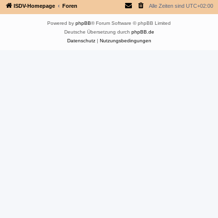
ISDV-Homepage
Foren
Alle Zeiten sind
UTC+02:00
Powered by
phpBB
® Forum Software © phpBB Limited
Deutsche Übersetzung durch
phpBB.de
Datenschutz
|
Nutzungsbedingungen