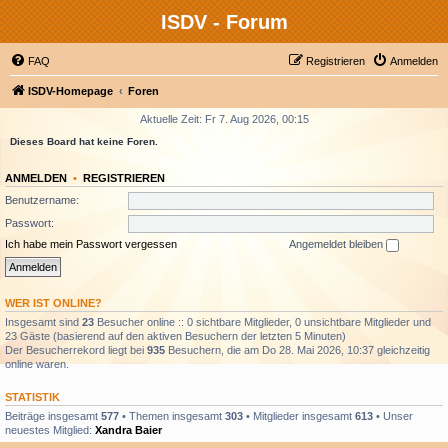
ISDV - Forum
FAQ
Registrieren
Anmelden
ISDV-Homepage
Foren
Aktuelle Zeit: Fr 7. Aug 2026, 00:15
Dieses Board hat keine Foren.
ANMELDEN
•
REGISTRIEREN
Benutzername:
Passwort:
Ich habe mein Passwort vergessen
Angemeldet bleiben
WER IST ONLINE?
Insgesamt sind
23
Besucher online :: 0 sichtbare Mitglieder, 0 unsichtbare Mitglieder und
23 Gäste (basierend auf den aktiven Besuchern der letzten 5 Minuten)
Der Besucherrekord liegt bei
935
Besuchern, die am Do 28. Mai 2026, 10:37 gleichzeitig
online waren.
STATISTIK
Beiträge insgesamt
577
• Themen insgesamt
303
• Mitglieder insgesamt
613
• Unser
neuestes Mitglied:
Xandra Baier