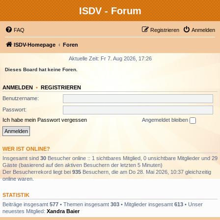
ISDV - Forum
FAQ
Registrieren
Anmelden
ISDV-Homepage
Foren
Aktuelle Zeit: Fr 7. Aug 2026, 17:26
Dieses Board hat keine Foren.
ANMELDEN
•
REGISTRIEREN
Benutzername:
Passwort:
Ich habe mein Passwort vergessen
Angemeldet bleiben
WER IST ONLINE?
Insgesamt sind
30
Besucher online :: 1 sichtbares Mitglied, 0 unsichtbare Mitglieder und 29
Gäste (basierend auf den aktiven Besuchern der letzten 5 Minuten)
Der Besucherrekord liegt bei
935
Besuchern, die am Do 28. Mai 2026, 10:37 gleichzeitig
online waren.
STATISTIK
Beiträge insgesamt
577
• Themen insgesamt
303
• Mitglieder insgesamt
613
• Unser
neuestes Mitglied:
Xandra Baier