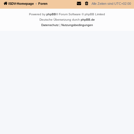
ISDV-Homepage
Foren
Alle Zeiten sind
UTC+02:00
Powered by
phpBB
® Forum Software © phpBB Limited
Deutsche Übersetzung durch
phpBB.de
Datenschutz
|
Nutzungsbedingungen