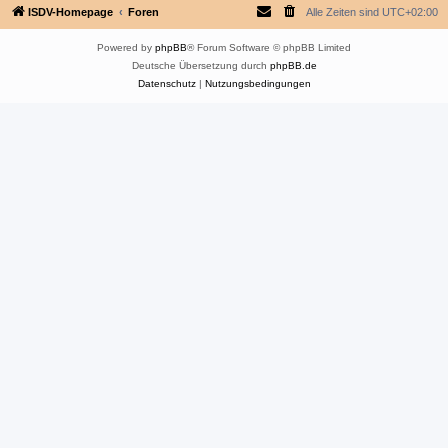
ISDV-Homepage
Foren
Alle Zeiten sind
UTC+02:00
Powered by
phpBB
® Forum Software © phpBB Limited
Deutsche Übersetzung durch
phpBB.de
Datenschutz
|
Nutzungsbedingungen