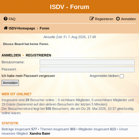
ISDV - Forum
FAQ
Registrieren
Anmelden
ISDV-Homepage
Foren
Aktuelle Zeit: Fr 7. Aug 2026, 17:48
Dieses Board hat keine Foren.
ANMELDEN
•
REGISTRIEREN
Benutzername:
Passwort:
Ich habe mein Passwort vergessen
Angemeldet bleiben
WER IST ONLINE?
Insgesamt sind
29
Besucher online :: 0 sichtbare Mitglieder, 0 unsichtbare Mitglieder und
29 Gäste (basierend auf den aktiven Besuchern der letzten 5 Minuten)
Der Besucherrekord liegt bei
935
Besuchern, die am Do 28. Mai 2026, 10:37 gleichzeitig
online waren.
STATISTIK
Beiträge insgesamt
577
• Themen insgesamt
303
• Mitglieder insgesamt
613
• Unser
neuestes Mitglied:
Xandra Baier