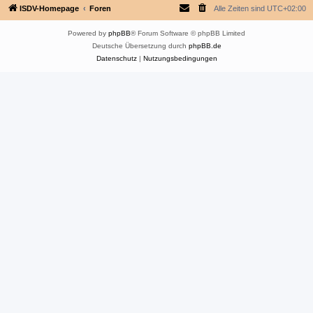
ISDV-Homepage
Foren
Alle Zeiten sind
UTC+02:00
Powered by
phpBB
® Forum Software © phpBB Limited
Deutsche Übersetzung durch
phpBB.de
Datenschutz
|
Nutzungsbedingungen