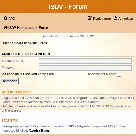
ISDV - Forum
FAQ
Registrieren
Anmelden
ISDV-Homepage
Foren
Aktuelle Zeit: Fr 7. Aug 2026, 00:02
Dieses Board hat keine Foren.
ANMELDEN
•
REGISTRIEREN
Benutzername:
Passwort:
Ich habe mein Passwort vergessen
Angemeldet bleiben
WER IST ONLINE?
Insgesamt sind
12
Besucher online :: 1 sichtbares Mitglied, 0 unsichtbare Mitglieder und 11
Gäste (basierend auf den aktiven Besuchern der letzten 5 Minuten)
Der Besucherrekord liegt bei
935
Besuchern, die am Do 28. Mai 2026, 10:37 gleichzeitig
online waren.
STATISTIK
Beiträge insgesamt
577
• Themen insgesamt
303
• Mitglieder insgesamt
613
• Unser
neuestes Mitglied:
Xandra Baier