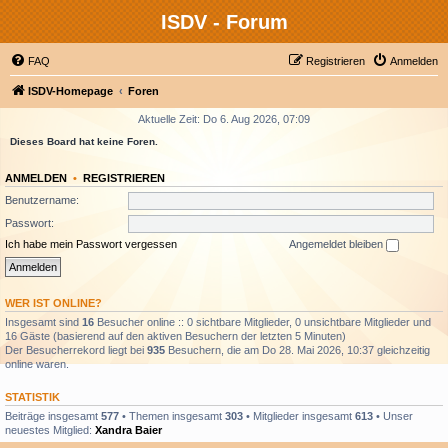
ISDV - Forum
FAQ
Registrieren
Anmelden
ISDV-Homepage
Foren
Aktuelle Zeit: Do 6. Aug 2026, 07:09
Dieses Board hat keine Foren.
ANMELDEN
•
REGISTRIEREN
Benutzername:
Passwort:
Ich habe mein Passwort vergessen
Angemeldet bleiben
WER IST ONLINE?
Insgesamt sind
16
Besucher online :: 0 sichtbare Mitglieder, 0 unsichtbare Mitglieder und
16 Gäste (basierend auf den aktiven Besuchern der letzten 5 Minuten)
Der Besucherrekord liegt bei
935
Besuchern, die am Do 28. Mai 2026, 10:37 gleichzeitig
online waren.
STATISTIK
Beiträge insgesamt
577
• Themen insgesamt
303
• Mitglieder insgesamt
613
• Unser
neuestes Mitglied:
Xandra Baier