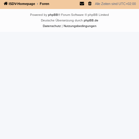
ISDV-Homepage
Foren
Alle Zeiten sind
UTC+02:00
Powered by
phpBB
® Forum Software © phpBB Limited
Deutsche Übersetzung durch
phpBB.de
Datenschutz
|
Nutzungsbedingungen