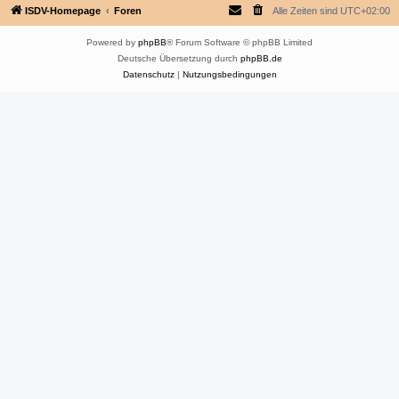
ISDV-Homepage
Foren
Alle Zeiten sind
UTC+02:00
Powered by
phpBB
® Forum Software © phpBB Limited
Deutsche Übersetzung durch
phpBB.de
Datenschutz
|
Nutzungsbedingungen