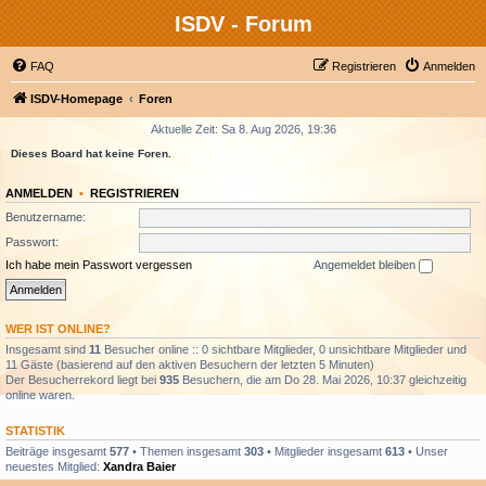
ISDV - Forum
FAQ
Registrieren
Anmelden
ISDV-Homepage
Foren
Aktuelle Zeit: Sa 8. Aug 2026, 19:36
Dieses Board hat keine Foren.
ANMELDEN
•
REGISTRIEREN
Benutzername:
Passwort:
Ich habe mein Passwort vergessen
Angemeldet bleiben
WER IST ONLINE?
Insgesamt sind
11
Besucher online :: 0 sichtbare Mitglieder, 0 unsichtbare Mitglieder und
11 Gäste (basierend auf den aktiven Besuchern der letzten 5 Minuten)
Der Besucherrekord liegt bei
935
Besuchern, die am Do 28. Mai 2026, 10:37 gleichzeitig
online waren.
STATISTIK
Beiträge insgesamt
577
• Themen insgesamt
303
• Mitglieder insgesamt
613
• Unser
neuestes Mitglied:
Xandra Baier