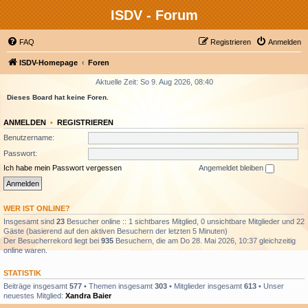
ISDV - Forum
FAQ
Registrieren
Anmelden
ISDV-Homepage
Foren
Aktuelle Zeit: So 9. Aug 2026, 08:40
Dieses Board hat keine Foren.
ANMELDEN
•
REGISTRIEREN
Benutzername:
Passwort:
Ich habe mein Passwort vergessen
Angemeldet bleiben
WER IST ONLINE?
Insgesamt sind
23
Besucher online :: 1 sichtbares Mitglied, 0 unsichtbare Mitglieder und 22
Gäste (basierend auf den aktiven Besuchern der letzten 5 Minuten)
Der Besucherrekord liegt bei
935
Besuchern, die am Do 28. Mai 2026, 10:37 gleichzeitig
online waren.
STATISTIK
Beiträge insgesamt
577
• Themen insgesamt
303
• Mitglieder insgesamt
613
• Unser
neuestes Mitglied:
Xandra Baier