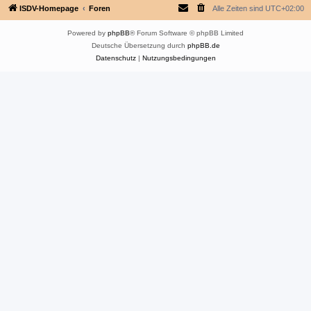
ISDV-Homepage
Foren
Alle Zeiten sind
UTC+02:00
Powered by
phpBB
® Forum Software © phpBB Limited
Deutsche Übersetzung durch
phpBB.de
Datenschutz
|
Nutzungsbedingungen