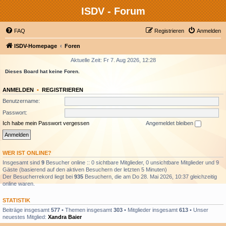
ISDV - Forum
FAQ
Registrieren
Anmelden
ISDV-Homepage
Foren
Aktuelle Zeit: Fr 7. Aug 2026, 12:28
Dieses Board hat keine Foren.
ANMELDEN
•
REGISTRIEREN
Benutzername:
Passwort:
Ich habe mein Passwort vergessen
Angemeldet bleiben
WER IST ONLINE?
Insgesamt sind
9
Besucher online :: 0 sichtbare Mitglieder, 0 unsichtbare Mitglieder und 9
Gäste (basierend auf den aktiven Besuchern der letzten 5 Minuten)
Der Besucherrekord liegt bei
935
Besuchern, die am Do 28. Mai 2026, 10:37 gleichzeitig
online waren.
STATISTIK
Beiträge insgesamt
577
• Themen insgesamt
303
• Mitglieder insgesamt
613
• Unser
neuestes Mitglied:
Xandra Baier