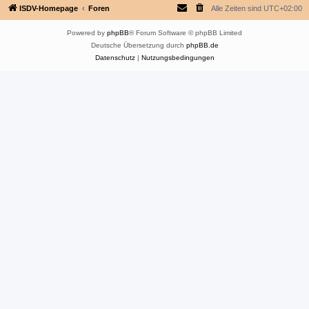
ISDV-Homepage
Foren
Alle Zeiten sind
UTC+02:00
Powered by
phpBB
® Forum Software © phpBB Limited
Deutsche Übersetzung durch
phpBB.de
Datenschutz
|
Nutzungsbedingungen