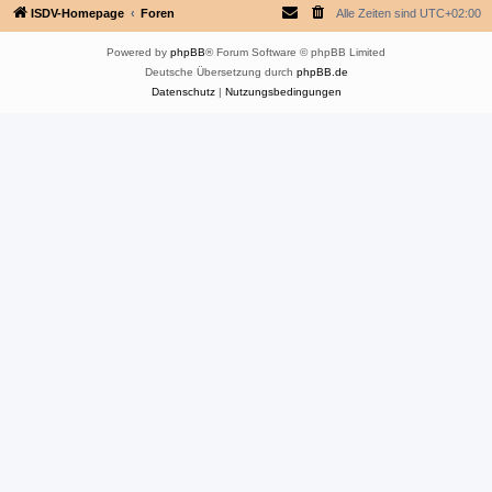
ISDV-Homepage
Foren
Alle Zeiten sind
UTC+02:00
Powered by
phpBB
® Forum Software © phpBB Limited
Deutsche Übersetzung durch
phpBB.de
Datenschutz
|
Nutzungsbedingungen