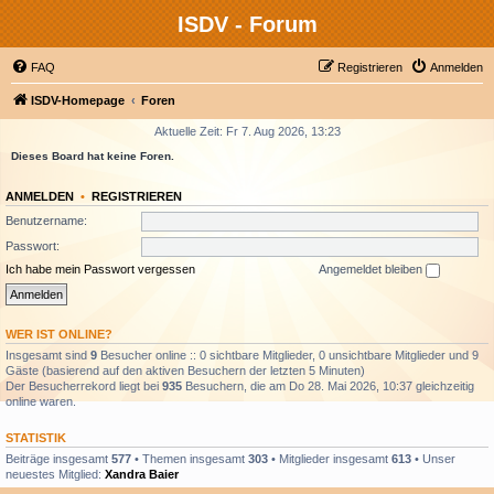
ISDV - Forum
FAQ
Registrieren
Anmelden
ISDV-Homepage
Foren
Aktuelle Zeit: Fr 7. Aug 2026, 13:23
Dieses Board hat keine Foren.
ANMELDEN
•
REGISTRIEREN
Benutzername:
Passwort:
Ich habe mein Passwort vergessen
Angemeldet bleiben
WER IST ONLINE?
Insgesamt sind
9
Besucher online :: 0 sichtbare Mitglieder, 0 unsichtbare Mitglieder und 9
Gäste (basierend auf den aktiven Besuchern der letzten 5 Minuten)
Der Besucherrekord liegt bei
935
Besuchern, die am Do 28. Mai 2026, 10:37 gleichzeitig
online waren.
STATISTIK
Beiträge insgesamt
577
• Themen insgesamt
303
• Mitglieder insgesamt
613
• Unser
neuestes Mitglied:
Xandra Baier